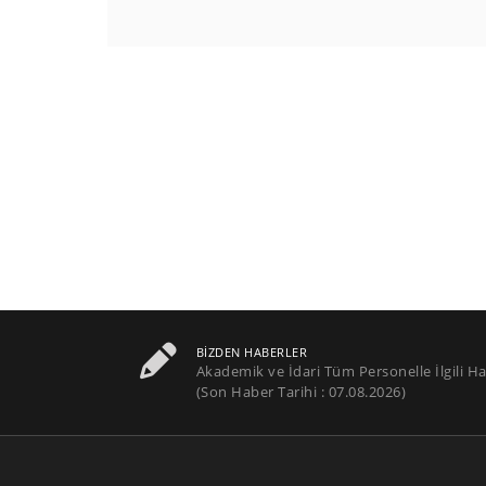
BIZDEN HABERLER
Akademik ve İdari Tüm Personelle İlgili Ha
(Son Haber Tarihi : 07.08.2026)