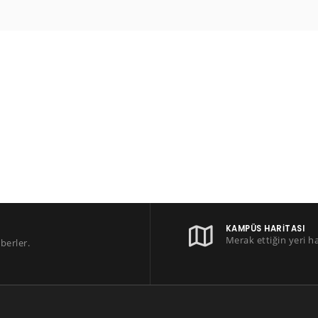
KAMPÜS HARITASI
Merak ettiğin yeri h
berler.