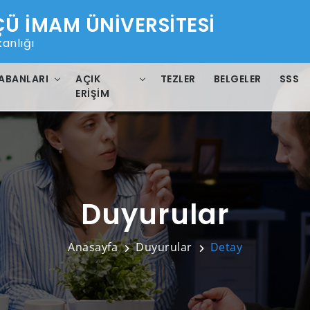
 İMAM ÜNİVERSİTESİ
anlığı
ABANLARI
AÇIK
TEZLER
BELGELER
SSS
ERIŞIM
Duyurular
Anasayfa
Duyurular
Detay