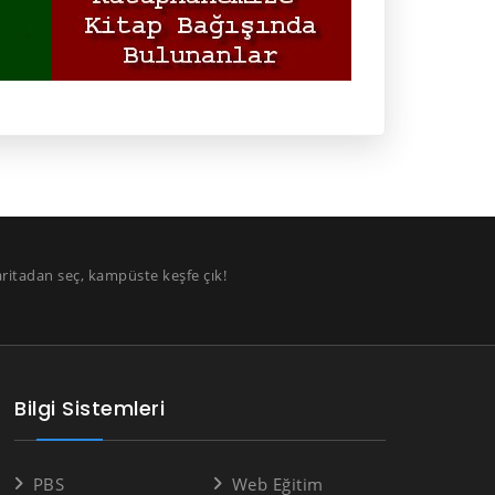
aritadan seç, kampüste keşfe çık!
Bilgi Sistemleri
PBS
Web Eğitim