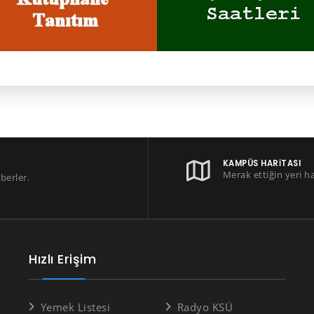
KAMPÜS HARITASI
Merak ettiğin yeri h
berler.
Hızlı Erişim
Yemek Listesi
Radyo KSÜ