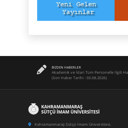
BIZDEN HABERLER
Akademik ve İdari Tüm Personelle İlgili Ha
(Son Haber Tarihi : 03.08.2026)
Kahramanmaraş Sütçü İmam Üniversitesi,