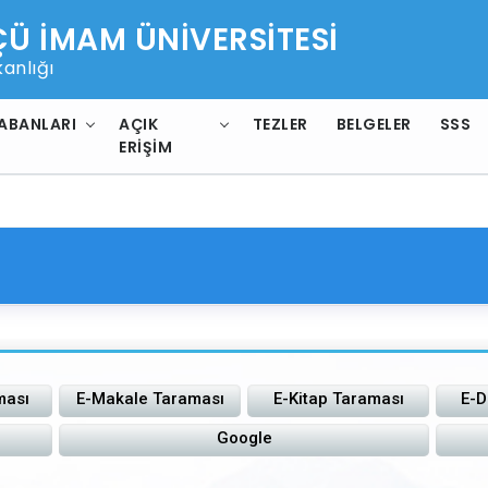
 İMAM ÜNİVERSİTESİ
anlığı
ABANLARI
AÇIK
TEZLER
BELGELER
SSS
ERIŞIM