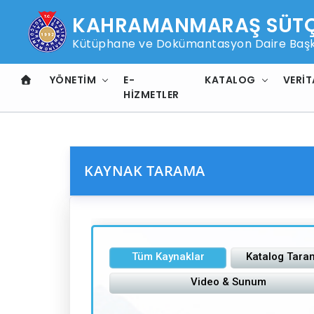
KAHRAMANMARAŞ SÜTÇÜ
Kütüphane ve Dokümantasyon Daire Başk
YÖNETIM
E-
KATALOG
VERIT
HIZMETLER
KAYNAK TARAMA