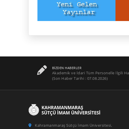
BIZDEN HABERLER
Akademik ve İdari Tüm Personelle İlgili Ha
(Son Haber Tarihi : 07.08.2026)
Kahramanmaraş Sütçü İmam Üniversitesi,