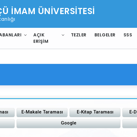
 İMAM ÜNİVERSİTESİ
anlığı
ABANLARI
AÇIK
TEZLER
BELGELER
SSS
ERIŞIM