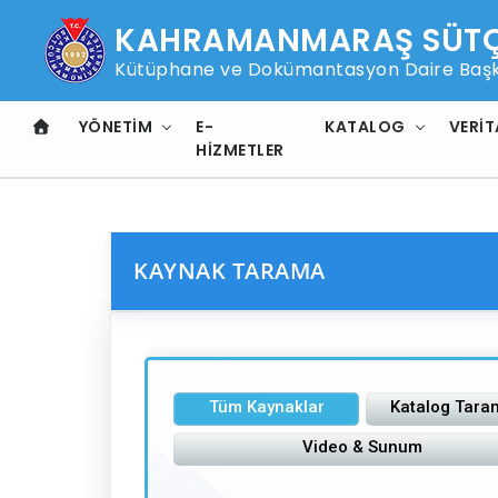
KAHRAMANMARAŞ SÜTÇÜ
Kütüphane ve Dokümantasyon Daire Başk
YÖNETIM
E-
KATALOG
VERIT
HIZMETLER
KAYNAK TARAMA