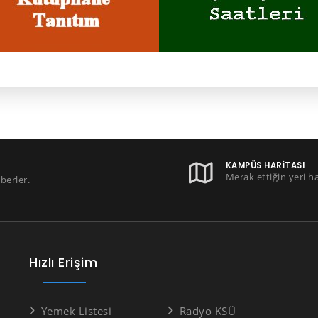
KAMPÜS HARITASI
Merak ettiğin yeri h
berler.
Hızlı Erişim
Yemek Listesi
Radyo KSÜ