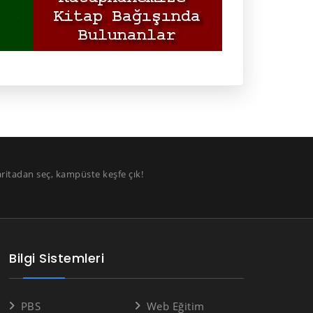
aritadan seç, kampüste keşfe çık!
Bilgi Sistemleri
PBS
Web Eğitim