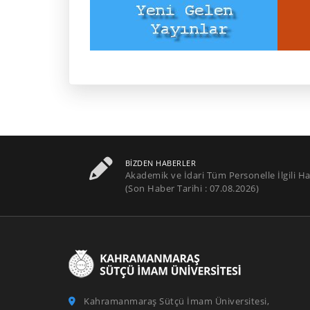
BIZDEN HABERLER
Akademik ve İdari Tüm Personelle İlgili Ha
(Son Haber Tarihi : 07.08.2026)
Kahramanmaraş Sütçü İmam Üniversitesi,