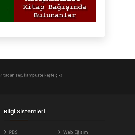
aritadan seç, kampüste keşfe çık!
Bilgi Sistemleri
PBS
Web Eğitim