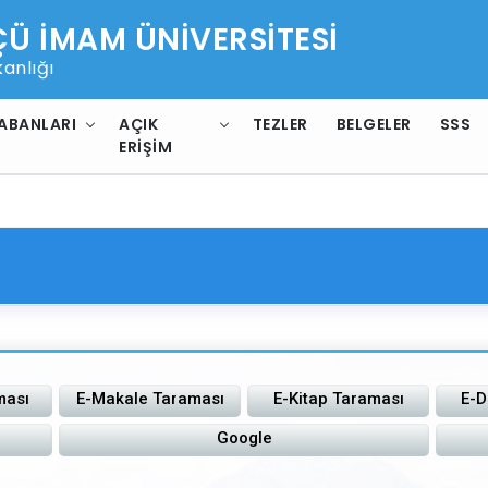
 İMAM ÜNİVERSİTESİ
anlığı
ABANLARI
AÇIK
TEZLER
BELGELER
SSS
ERIŞIM