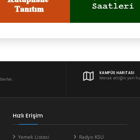
KAMPÜS HARITASI
Merak ettiğin yeri h
berler.
Hızlı Erişim
Yemek Listesi
Radyo KSÜ