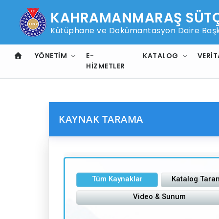
KAHRAMANMARAŞ SÜTÇÜ
Kütüphane ve Dokümantasyon Daire Başk
YÖNETIM
E-
KATALOG
VERIT
HIZMETLER
KAYNAK TARAMA