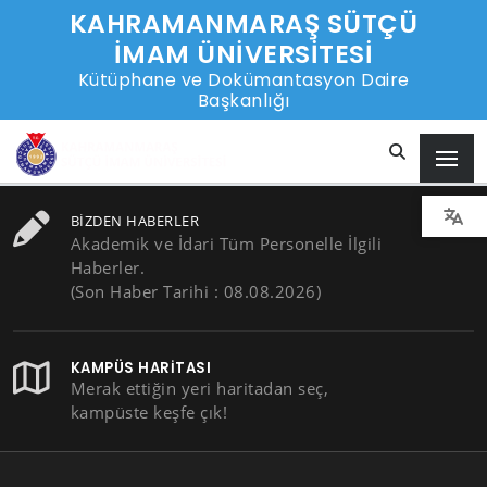
KAHRAMANMARAŞ SÜTÇÜ
İMAM ÜNİVERSİTESİ
Kütüphane ve Dokümantasyon Daire
Başkanlığı
BIZDEN HABERLER
Akademik ve İdari Tüm Personelle İlgili
Haberler.
(Son Haber Tarihi : 08.08.2026)
KAMPÜS HARITASI
Merak ettiğin yeri haritadan seç,
kampüste keşfe çık!