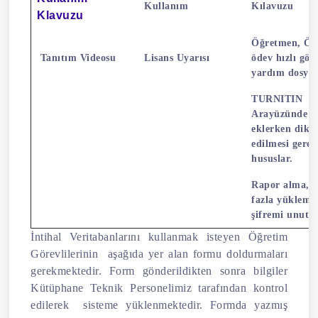
Kullanım
Kılavuzu
Klavuzu
Öğretmen, Öğr
Tanıtım Videosu
Lisans Uyarısı
ödev hızlı gö
yardım dosyas
TURNITIN
Arayüzünde ö
eklerken dikk
edilmesi gere
hususlar.
Rapor alma, b
fazla yükleme
şifremi unutt
İntihal Veritabanlarını kullanmak isteyen Öğretim
Görevlilerinin aşağıda yer alan formu doldurmaları
gerekmektedir. Form gönderildikten sonra bilgiler
Kütüphane Teknik Personelimiz tarafından kontrol
edilerek sisteme yüklenmektedir. Formda yazmış