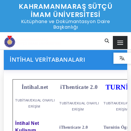
KAHRAMANMARAŞ SÜTÇÜ
İMAM ÜNİVERSİTESİ
Kütüphane ve Dokümantasyon Daire
Başkanlığı
İNTIHAL VERITABANALARI
TURNİ
İntihal.net
iThenticate 2.0
TUBİTAK/EKUAL
ONAYLI
TUBİTAK/EKUAL
ONAYLI
TUBİTAK/EKUAL
ERİŞİM
ERİŞİM
ERİŞİM
İntihal Net
iThenticate 2.0
Turnitin Ögr
Kullanım