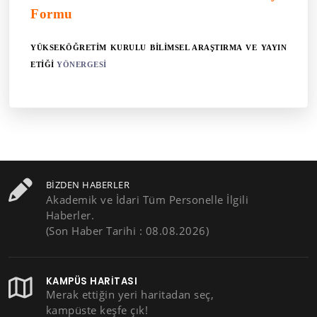
Formu
YÜKSEKÖĞRETİM KURULU BİLİMSEL ARAŞTIRMA VE YAYIN
ETİĞİ
YÖNERGESİ
BIZDEN HABERLER
Akademik ve İdari Tüm Personelle İlgili
Haberler.
(Son Haber Tarihi : 08.08.2026)
KAMPÜS HARITASI
Merak ettiğin yeri haritadan seç,
kampüste keşfe çık!