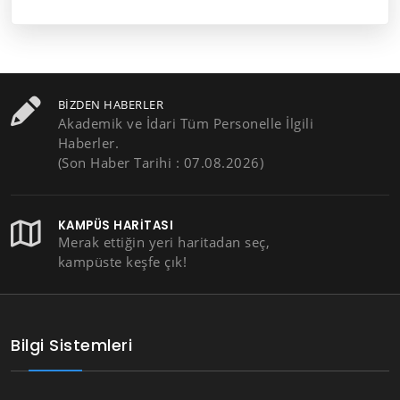
BIZDEN HABERLER
Akademik ve İdari Tüm Personelle İlgili
Haberler.
(Son Haber Tarihi : 07.08.2026)
KAMPÜS HARITASI
Merak ettiğin yeri haritadan seç,
kampüste keşfe çık!
Bilgi Sistemleri