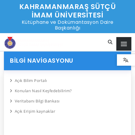
KAHRAMANMARAŞ SÜTÇÜ
İMAM ÜNİVERSİTESİ
Kütüphane ve Dokümantasyon Daire
Başkanlığı
BILGI NAVIGASYONU
Açık Bilim Portalı
Konuları Nasıl Keşfedebilirim?
Veritabanı Bilgi Bankası
Açık Erişim kaynaklar