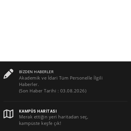
BIZDEN HABERLER
Akademik ve İdari Tüm Personelle İlgili
Haberler.
(Son Haber Tarihi : 03.08.2026)
KAMPÜS HARITASI
Merak ettiğin yeri haritadan seç,
kampüste keşfe çık!