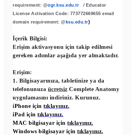
requirement: @
ogr.ksu.edu.tr
/
Educator
License Activation Code:
773772669655
email
domain requirement: @
ksu.edu.tr
)
İçerik Bilgisi:
Erişim aktivasyonu için takip edilmesi
gereken adımlar aşağıda yer almaktadır.
Erişim:
1. Bilgisayarınıza, tabletinize ya da
telefonunuza
ücretsiz
Complete Anatomy
uygulamasını indiriniz. Kurunuz.
i
Phone için
tıklayınız.
iPad için
tıklayınız.
MAC bilgisayar için
tıklayınız.
Windows bilgisayar için
tıklayınız.