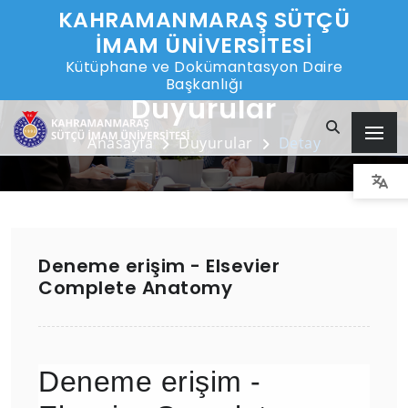
KAHRAMANMARAŞ SÜTÇÜ
İMAM ÜNİVERSİTESİ
Kütüphane ve Dokümantasyon Daire
Başkanlığı
Duyurular
Anasayfa
Duyurular
Detay
Deneme erişim - Elsevier
Complete Anatomy
Deneme erişim -