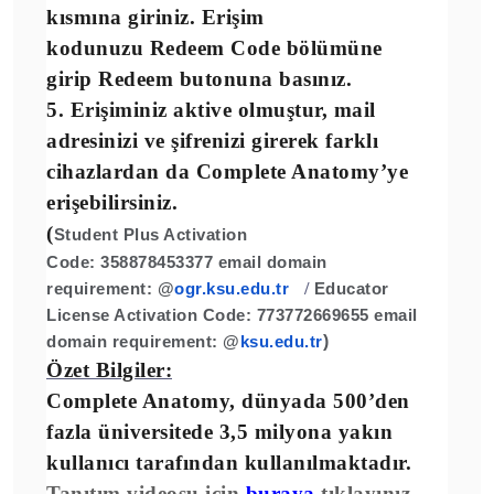
kısmına giriniz. Erişim
kodunuzu
Redeem
Code
bölümüne
girip
Redeem
butonuna basınız.
5. Erişiminiz aktive olmuştur, mail
adresinizi ve şifrenizi girerek farklı
cihazlardan da Complete Anatomy’ye
erişebilirsiniz.
(
Student Plus Activation
Code:
358878453377
email domain
requirement: @
ogr.ksu.edu.tr
/
Educator
License Activation Code:
773772669655
email
domain requirement: @
ksu.edu.tr
)
Özet Bilgiler:
Complete Anatomy, dünyada
500’den
fazla üniversitede
3,5 milyona yakın
kullanıcı
tarafından kullanılmaktadır.
Tanıtım videosu
için
buraya
tıklayınız.